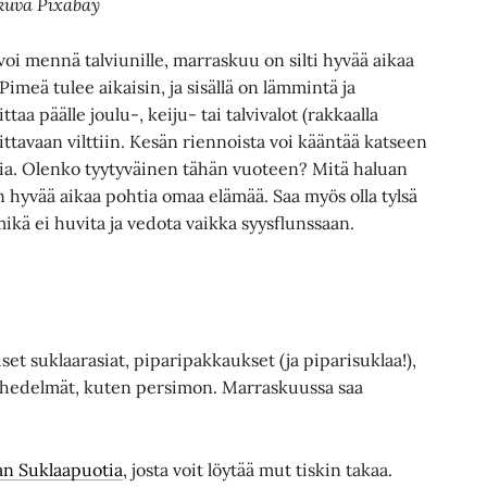
kuva Pixabay
i mennä talviunille, marraskuu on silti hyvää aikaa
meä tulee aikaisin, ja sisällä on lämmintä ja
ittaa päälle joulu-, keiju- tai talvivalot (rakkaalla
ttavaan vilttiin. Kesän riennoista voi kääntää katseen
ia. Olenko tyytyväinen tähän vuoteen? Mitä haluan
 hyvää aikaa pohtia omaa elämää. Saa myös olla tylsä
mikä ei huvita ja vedota vaikka syysflunssaan.
et suklaarasiat, piparipakkaukset (ja piparisuklaa!),
et hedelmät, kuten persimon. Marraskuussa saa
an Suklaapuotia
, josta voit löytää mut tiskin takaa.