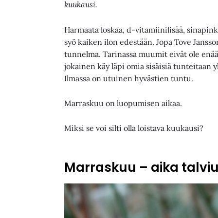
kuukausi.
Harmaata loskaa, d-vitamiinilisää, sinapink
syö kaiken ilon edestään. Jopa Tove Janss
tunnelma. Tarinassa muumit eivät ole enää t
jokainen käy läpi omia sisäisiä tunteitaan
Ilmassa on utuinen hyvästien tuntu.
Marraskuu on luopumisen aikaa.
Miksi se voi silti olla loistava kuukausi?
Marraskuu – aika talviu