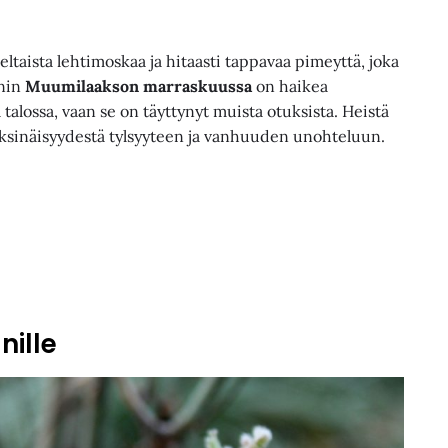
eltaista lehtimoskaa ja hitaasti tappavaa pimeyttä, joka
onin
Muumilaakson marraskuussa
on haikea
alossa, vaan se on täyttynyt muista otuksista. Heistä
 yksinäisyydestä tylsyyteen ja vanhuuden unohteluun.
nille