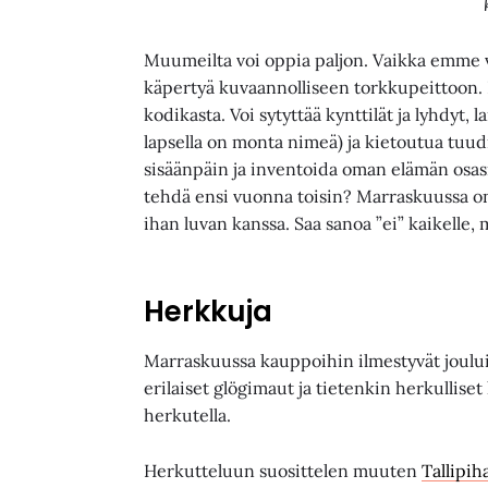
Muumeilta voi oppia paljon. Vaikka emme vo
käpertyä kuvaannolliseen torkkupeittoon. Pi
kodikasta. Voi sytyttää kynttilät ja lyhdyt, la
lapsella on monta nimeä) ja kietoutua tuudi
sisäänpäin ja inventoida oman elämän osas
tehdä ensi vuonna toisin? Marraskuussa on
ihan luvan kanssa. Saa sanoa ”ei” kaikelle, 
Herkkuja
Marraskuussa kauppoihin ilmestyvät jouluis
erilaiset glögimaut ja tietenkin herkullis
herkutella.
Herkutteluun suosittelen muuten
Tallipih