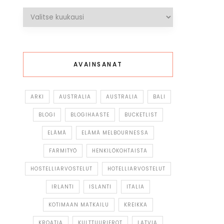
Arkistot
AVAINSANAT
ARKI
AUSTRALIA
AUSTRALIA
BALI
BLOGI
BLOGIHAASTE
BUCKETLIST
ELÄMÄ
ELÄMÄ MELBOURNESSA
FARMITYÖ
HENKILÖKOHTAISTA
HOSTELLIARVOSTELUT
HOTELLIARVOSTELUT
IRLANTI
ISLANTI
ITALIA
KOTIMAAN MATKAILU
KREIKKA
KROATIA
KULTTUURIEROT
LATVIA